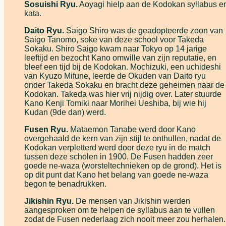
Sosuishi Ryu.
Aoyagi hielp aan de Kodokan syllabus e
kata.
Daito Ryu.
Saigo Shiro was de geadopteerde zoon van
Saigo Tanomo, soke van deze school voor Takeda
Sokaku. Shiro Saigo kwam naar Tokyo op 14 jarige
leeftijd en bezocht Kano omwille van zijn reputatie, en
bleef een tijd bij de Kodokan. Mochizuki, een uchideshi
van Kyuzo Mifune, leerde de Okuden van Daito ryu
onder Takeda Sokaku en bracht deze geheimen naar de
Kodokan. Takeda was hier vrij nijdig over. Later stuurde
Kano Kenji Tomiki naar Morihei Ueshiba, bij wie hij
Kudan (9de dan) werd.
Fusen Ryu.
Mataemon Tanabe werd door Kano
overgehaald de kern van zijn stijl te onthullen, nadat de
Kodokan verpletterd werd door deze ryu in de match
tussen deze scholen in 1900. De Fusen hadden zeer
goede ne-waza (worsteltechnieken op de grond). Het is
op dit punt dat Kano het belang van goede ne-waza
begon te benadrukken.
Jikishin Ryu.
De mensen van Jikishin werden
aangesproken om te helpen de syllabus aan te vullen
zodat de Fusen nederlaag zich nooit meer zou herhalen.