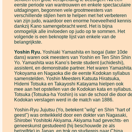
eerste periode van wantrouwen en enkele spectaculaire
uitdagingen, begonnen vele grootmeesters van
verschillende stijlen hem te helpen met het verbeteren
van zijn judo, waardoor een enorme hoeveelheid kennis
dankzij Kano samengebracht werd. Het is bijna
onmogelijk alle invloeden op judo op te sommen. Het
volgende is een beknopte lijst van enkele van de
belangrijkste.
Yoshin Ryu.
Yoshiaki Yamashita en Isogai (later 10de
dans) waren ook meesters van Yoshin en Ten Shin Shin
Yo. Yamashita was Kano's beste student (uchideshi),
assistent, en demonstratie partner. Het waren Yamashita
Yokoyama en Nagaoka die de eerste Kodokan syllabus
samenstelden. Yoshin Meesters Katsuta Hiratsuka,
Hidemi Totsuka en Takayoshi Katayama hielpen ook
mee aan het opstellen van de Kodokan kata en syllabus.
Totsuka (Totsuka-ha Yoshin) is van de school die door d
Kodokan verslagen werd in de match van 1886.
Yoshin-Ryu Jujutsu (Yo, betekent "wilg" en Shin "hart of
geest") was ontwikkeld door een dokter van Nagasaki,
Shirobei Yoshitoki Akiyama. Akiyama had gevechts- en
geneeskunst gestudeerd (hij beschouwde ze als
hetzelfde) in Japan, en trok op studiereis naar China