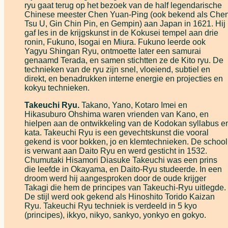
ryu gaat terug op het bezoek van de half legendarische
Chinese meester Chen Yuan-Ping (ook bekend als Che
Tsu U, Gin Chin Pin, en Gempin) aan Japan in 1621. Hij
gaf les in de krijgskunst in de Kokusei tempel aan drie
ronin, Fukuno, Isogai en Miura. Fukuno leerde ook
Yagyu Shingan Ryu, ontmoette later een samurai
genaamd Terada, en samen stichtten ze de Kito ryu. De
technieken van de ryu zijn snel, vloeiend, subtiel en
direkt, en benadrukken interne energie en projecties en
kokyu technieken.
Takeuchi Ryu.
Takano, Yano, Kotaro Imei en
Hikasuburo Ohshima waren vrienden van Kano, en
hielpen aan de ontwikkeling van de Kodokan syllabus e
kata. Takeuchi Ryu is een gevechtskunst die vooral
gekend is voor bokken, jo en klemtechnieken. De school
is verwant aan Daito Ryu en werd gesticht in 1532.
Chumutaki Hisamori Diasuke Takeuchi was een prins
die leefde in Okayama, en Daito-Ryu studeerde. In een
droom werd hij aangesproken door de oude krijger
Takagi die hem de principes van Takeuchi-Ryu uitlegde.
De stijl werd ook gekend als Hinoshito Torido Kaizan
Ryu. Takeuchi Ryu techniek is verdeeld in 5 kyo
(principes), ikkyo, nikyo, sankyo, yonkyo en gokyo.