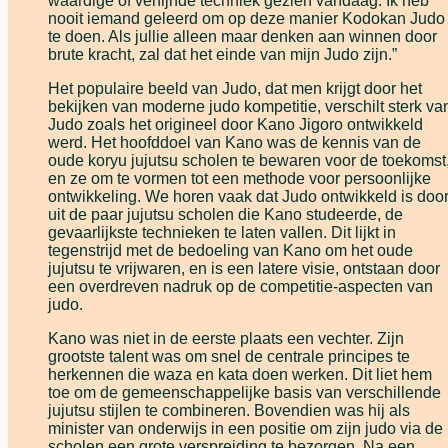
waardige of verfijnde techniek gezien vandaag. Ik heb
nooit iemand geleerd om op deze manier Kodokan Judo
te doen. Als jullie alleen maar denken aan winnen door
brute kracht, zal dat het einde van mijn Judo zijn.”
Het populaire beeld van Judo, dat men krijgt door het
bekijken van moderne judo kompetitie, verschilt sterk va
Judo zoals het origineel door Kano Jigoro ontwikkeld
werd. Het hoofddoel van Kano was de kennis van de
oude koryu jujutsu scholen te bewaren voor de toekomst
en ze om te vormen tot een methode voor persoonlijke
ontwikkeling. We horen vaak dat Judo ontwikkeld is doo
uit de paar jujutsu scholen die Kano studeerde, de
gevaarlijkste technieken te laten vallen. Dit lijkt in
tegenstrijd met de bedoeling van Kano om het oude
jujutsu te vrijwaren, en is een latere visie, ontstaan door
een overdreven nadruk op de competitie-aspecten van
judo.
Kano was niet in de eerste plaats een vechter. Zijn
grootste talent was om snel de centrale principes te
herkennen die waza en kata doen werken. Dit liet hem
toe om de gemeenschappelijke basis van verschillende
jujutsu stijlen te combineren. Bovendien was hij als
minister van onderwijs in een positie om zijn judo via de
scholen een grote verspreiding te bezorgen. Na een