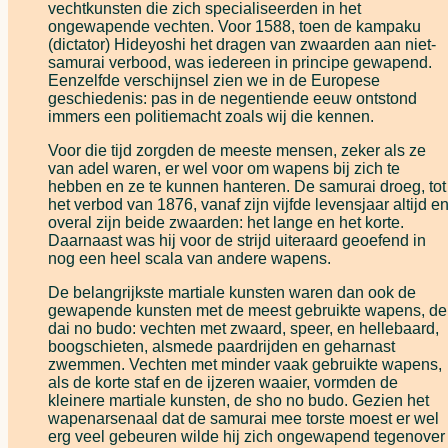
vechtkunsten die zich specialiseerden in het
ongewapende vechten. Voor 1588, toen de kampaku
(dictator) Hideyoshi het dragen van zwaarden aan niet-
samurai verbood, was iedereen in principe gewapend.
Eenzelfde verschijnsel zien we in de Europese
geschiedenis: pas in de negentiende eeuw ontstond
immers een politiemacht zoals wij die kennen.
Voor die tijd zorgden de meeste mensen, zeker als ze
van adel waren, er wel voor om wapens bij zich te
hebben en ze te kunnen hanteren. De samurai droeg, tot
het verbod van 1876, vanaf zijn vijfde levensjaar altijd e
overal zijn beide zwaarden: het lange en het korte.
Daarnaast was hij voor de strijd uiteraard geoefend in
nog een heel scala van andere wapens.
De belangrijkste martiale kunsten waren dan ook de
gewapende kunsten met de meest gebruikte wapens, de
dai no budo: vechten met zwaard, speer, en hellebaard,
boogschieten, alsmede paardrijden en geharnast
zwemmen. Vechten met minder vaak gebruikte wapens,
als de korte staf en de ijzeren waaier, vormden de
kleinere martiale kunsten, de sho no budo. Gezien het
wapenarsenaal dat de samurai mee torste moest er wel
erg veel gebeuren wilde hij zich ongewapend tegenover