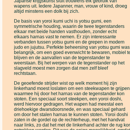
Japanse krijgskunst sluit trouwens elk gebruik van
wapens uit. Iedere Japanner, man, vrouw of kind, droeg
altijd minstens een dolk bij zich.
De basis van yoroi kumi uchi is yotsu gumi, een
symmetrische houding, waarin de twee tegenstanders
elkaar met beide handen vasthouden, zonder echt
elkaars harnas vast te nemen. Er zijn interessante
verbanden tussen yotsu gumi en de grepen in modern
judo en jujutsu. Perfekte beheersing van yotsu gumi was
belangrijk, om een goed evenwicht te bewaren, mobiel t
blijven en de aanvallen van de tegenstander te
weerstaan. Bij het werpen van de tegenstander op het
slagveld moest men zorgen dat men zelf bleef
rechtstaan.
De geoefende strijder wist op welk moment hij zijn
linkerhand moest loslaten om een steekwapen te grijpen
waarmee hij door het harnas van de tegenstander kon
stoten. Een speciaal soort steekpen, een yoroi doshi,
werd hiervoor gedragen. Het wapen had meestal een
driehoekige dwarsdoorsnede, en was speciaal gehard
om door het stalen harnas te kunnen stoten. Yoroi doshi
zaten in de gordel op de rechterheup, met het handvat
naar links, zo dat het met de linkerhand achter de rug ko