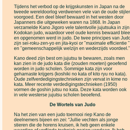
Tijdens het verbod op de krijgskunsten in Japan na de
tweede wereldoorlog verdwenen vele van de oude stijle
voorgoed. Een deel bleef bewaard in het westen door
Japanners die uitgeweken waren na 1868. In Japan
verzamelde Kano Jigoro vele talentvolle jujutsuka in zijn
Kodokan judo, waardoor veel oude kennis bewaard blee
en opgenomen werd in judo. De twee principes van Jud
zijn sei-roku-zen-yo en jita-kyoi or "maximale efficientie "
en "gemeenschappelijk welzijn en wederzijds voordeel."
Kano deed zijn best om jujutsu te bewaren, zoals men
kan zien in de judo kata die (zouden moeten) geoefend
worden in judo scholen. Sommige kata zijn voor
geharnaste krijgers (koshiki no kata of kito ryu no kata).
Oude zelfverdedigingstechnieken zijn vervat in kime no
kata. Meer recente verdedigingstechnieken (1950)
vormen de goshin jutsu no kata. Deze kata worden ook
in vele westerse jujutsu scholen beoefend.
De Wortels van Judo
Na het zien van een judo toernooi riep Kano de
deelnemers bijeen en zei: “Jullie vechten als jonge
stieren die de horens kruisen, ik heb geen enkele