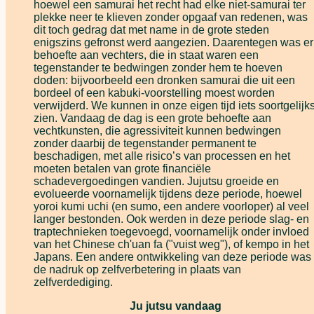
hoewel een samurai het recht had elke niet-samurai ter
plekke neer te klieven zonder opgaaf van redenen, was
dit toch gedrag dat met name in de grote steden
enigszins gefronst werd aangezien. Daarentegen was er
behoefte aan vechters, die in staat waren een
tegenstander te bedwingen zonder hem te hoeven
doden: bijvoorbeeld een dronken samurai die uit een
bordeel of een kabuki-voorstelling moest worden
verwijderd. We kunnen in onze eigen tijd iets soortgelijk
zien. Vandaag de dag is een grote behoefte aan
vechtkunsten, die agressiviteit kunnen bedwingen
zonder daarbij de tegenstander permanent te
beschadigen, met alle risico’s van processen en het
moeten betalen van grote financiële
schadevergoedingen vandien. Jujutsu groeide en
evolueerde voornamelijk tijdens deze periode, hoewel
yoroi kumi uchi (en sumo, een andere voorloper) al veel
langer bestonden. Ook werden in deze periode slag- en
traptechnieken toegevoegd, voornamelijk onder invloed
van het Chinese ch'uan fa ("vuist weg"), of kempo in het
Japans. Een andere ontwikkeling van deze periode was
de nadruk op zelfverbetering in plaats van
zelfverdediging.
Ju jutsu vandaag