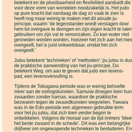
betekent en de plooibaarheid en flexibiliteit aanduidt die
voor deze vorm van worstelen noodzakelijk is. Het judo
op pure kracht dat vandaag de dag zo vaak te zien is
heeft nog maar weinig te maken met dit aloude ju-
principe, waarin ‘de tegenstander wordt verslagen door
hem tot overgave te dwingen en zijn eigen kracht te late
gebruiken om zijn val te veroorzaken. Zo kan water niet
gesneden worden worden, hoezeer het zich aan het me
overgeeft, het is juist onkwetsbaar, omdat het zich
overgeeft.’
Jutsu betekent ‘technieken’ of ‘methoden’: jiu jutsu is du
de praktische aanwending van het jiu-principe. Do
betekent Weg. om aan te geven dat judo een levens-
pad, een levensvervulling is.
Tijdens de Tokugawa periode was er weinig behoefte
meer aan de oorlogskunsten. Samurai droegen toen hun
zwaarden zonder harnas, waardoor de praktische
bezwaren tegen de zwaardkunsten wegvielen. Yawara
was in de Edo-periode een algemeen gebruikte term
voor het jiu jutsu, dat zich toen verder begon te
ontwikkelen. Volgens de moraal van de tijd immers ‘blee
het beste zwaard in de schede’. Dit was een belangrijke
drijfveer om ongewapende technieken te bestuderen. En