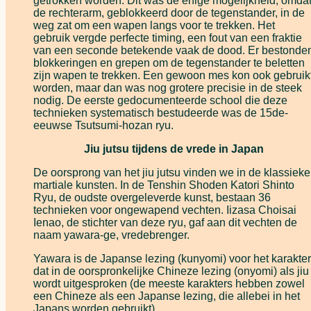
getrokken worden. Dit was de enige mogelijkheid, omda
de rechterarm, geblokkeerd door de tegenstander, in de
weg zat om een wapen langs voor te trekken. Het
gebruik vergde perfecte timing, een fout van een fraktie
van een seconde betekende vaak de dood. Er bestonde
blokkeringen en grepen om de tegenstander te beletten
zijn wapen te trekken. Een gewoon mes kon ook gebruik
worden, maar dan was nog grotere precisie in de steek
nodig. De eerste gedocumenteerde school die deze
technieken systematisch bestudeerde was de 15de-
eeuwse Tsutsumi-hozan ryu.
Jiu jutsu tijdens de vrede in Japan
De oorsprong van het jiu jutsu vinden we in de klassieke
martiale kunsten. In de Tenshin Shoden Katori Shinto
Ryu, de oudste overgeleverde kunst, bestaan 36
technieken voor ongewapend vechten. Iizasa Choisai
Ienao, de stichter van deze ryu, gaf aan dit vechten de
naam yawara-ge, vredebrenger.
Yawara is de Japanse lezing (kunyomi) voor het karakter
dat in de oorspronkelijke Chineze lezing (onyomi) als jiu
wordt uitgesproken (de meeste karakters hebben zowel
een Chineze als een Japanse lezing, die allebei in het
Japans worden gebruikt).