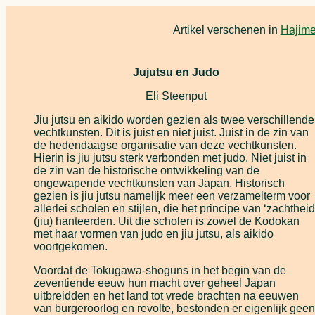
Artikel verschenen in
Hajime
Jujutsu
en Judo
Eli Steenput
Jiu jutsu en aikido worden gezien als twee verschillende
vechtkunsten. Dit is juist en niet juist. Juist in de zin van
de hedendaagse organisatie van deze vechtkunsten.
Hierin is jiu jutsu sterk verbonden met judo. Niet juist in
de zin van de historische ontwikkeling van de
ongewapende vechtkunsten van Japan. Historisch
gezien is jiu jutsu namelijk meer een verzamelterm voor
allerlei scholen en stijlen, die het principe van ‘zachtheid
(jiu) hanteerden. Uit die scholen is zowel de Kodokan
met haar vormen van judo en jiu jutsu, als aikido
voortgekomen.
Voordat de Tokugawa-shoguns in het begin van de
zeventiende eeuw hun macht over geheel Japan
uitbreidden en het land tot vrede brachten na eeuwen
van burgeroorlog en revolte, bestonden er eigenlijk geen