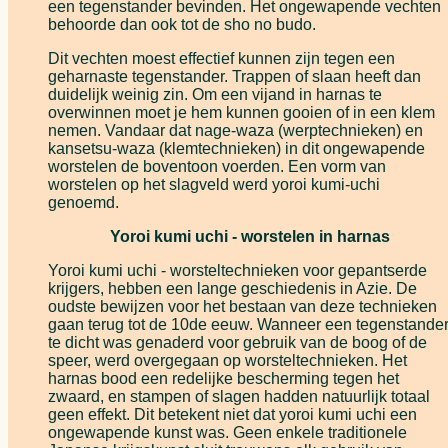
een tegenstander bevinden. Het ongewapende vechten
behoorde dan ook tot de sho no budo.
Dit vechten moest effectief kunnen zijn tegen een
geharnaste tegenstander. Trappen of slaan heeft dan
duidelijk weinig zin. Om een vijand in harnas te
overwinnen moet je hem kunnen gooien of in een klem
nemen. Vandaar dat nage-waza (werptechnieken) en
kansetsu-waza (klemtechnieken) in dit ongewapende
worstelen de boventoon voerden. Een vorm van
worstelen op het slagveld werd yoroi kumi-uchi
genoemd.
Yoroi kumi uchi - worstelen in harnas
Yoroi kumi uchi - worsteltechnieken voor gepantserde
krijgers, hebben een lange geschiedenis in Azie. De
oudste bewijzen voor het bestaan van deze technieken
gaan terug tot de 10de eeuw. Wanneer een tegenstande
te dicht was genaderd voor gebruik van de boog of de
speer, werd overgegaan op worsteltechnieken. Het
harnas bood een redelijke bescherming tegen het
zwaard, en stampen of slagen hadden natuurlijk totaal
geen effekt. Dit betekent niet dat yoroi kumi uchi een
ongewapende kunst was. Geen enkele traditionele