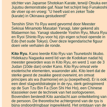
stichter van Japanse Shotokan Karate, terwijl Otsuka ee
Jujutsu demonstratie gaf. Naar het schijnt liep Funakosh
de vloer op en vroeg: "U heeft vast en zeker Tode
(karate) in Okinawa gestudeerd!"
Tenshin Shin Yo Ryu werd gevormd door Meester
Sekisai Minamoto Masatari Yanagi, later gekend als
Mataemon Iso. Yanagi studeerde Yoshin Ryu, Miura Ryu
en Ryoi Shinto Ryu voor hij zijn eigen school opende in
Edo (het oude Tokyo). Over deze legendarische figuur
doen vele verhalen de ronde.
Kito Ryu.
Kano leerde Kito Ryu van Tsunetoshi Iikubo.
Hidekazu Nagaoka werd lid van de Kodokan nadat hij
meester geworden was in Kito Ryu, en werd 1 van de 3
Judan (10de dan) onder Kano. Kito Ryu omvat vele
esoterische elementen, waaronder aiki. Kito leert dat de
sterke geest de zwakke geest overwint, en omvat
principes als wa (harmonie) en ju (soepelheid). Er is ook
een deel slagveldstrategie in de ryu, sterk geïnspireerd
op de Sun Tzu Bin Fa (Son Shi Hei Ho), een Chinese
klassieker over de techniek van het oorlogvoeren.
Bovendien besteedt Kito aandacht aan ontwikkeling van
de persoon. De theoretische achtergrond van de ryu is
bijna ondoordringbaar ingewikkeld. Het ontstaan van de