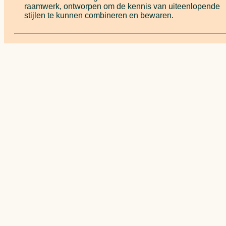
raamwerk, ontworpen om de kennis van uiteenlopende
stijlen te kunnen combineren en bewaren.