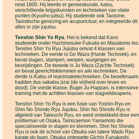
rond 1600. Hij leerde er geneeskunde, katsu,
verschillende krijgskunsten en technieken van vitale
punten (Kyusho-jutsu). Hij studeerde ook Taoisme,
Taoistische genezing en acupunctuur, en integreerde dit
alles in zijn jujutsu.
Tenshin Shin Yo Ryu.
Het is bekend dat Kano
studeerde onder Hachinosuke Fukuda en Masatomo Iso
Tenshin Shin Yo Ryu Jujutsu omvat 4 klassen van
technieken. De eerste is Go Waza (Harde Techniek), en
bevat slagen, stampen, werpen, wurgingen en
bevrijdingen. De tweede is Ju Waza (Zachte Techniek)
en bevat gewrichtsklemmen en aiki technieken. De
derde is Katsu of reanimatietechnieken. De beoefenaars
hadden dus sakatsu jizai (de vrijheid over leven en
dood). De vierde klasse, Bugei Ju-Happan, is intensieve
training met de achttien klassen van slagveldwapens.
Tenshin Shin Yo Ryu is een fusie van Yoshin-Ryu en
Shin No Shindo Ryu Jujutsu. Shin No Shindo Ryu is
afgeleid van Takeuchi Ryu, en werd ontwikkeld door een
politieman uit Osaka, Tamizaemon Yamamoto die
specialiseerde in slagen en klemmen. Shin No Shindo
Ryu is ook de school van Otsuka van latere Wado Ryu
karate-do faam. Otsuka ontmoette Gichin Funakoshi,