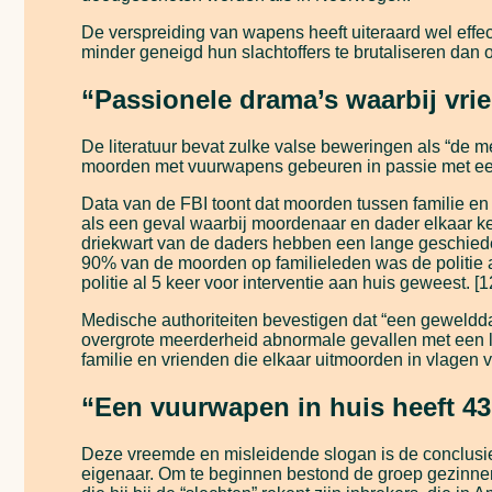
De verspreiding van wapens heeft uiteraard wel effe
minder geneigd hun slachtoffers te brutaliseren dan
“Passionele drama’s waarbij vri
De literatuur bevat zulke valse beweringen als “de 
moorden met vuurwapens gebeuren in passie met een
Data van de FBI toont dat moorden tussen familie en
als een geval waarbij moordenaar en dader elkaar k
driekwart van de daders hebben een lange geschiede
90% van de moorden op familieleden was de politie 
politie al 5 keer voor interventie aan huis geweest. [
Medische authoriteiten bevestigen dat “een geweldda
overgrote meerderheid abnormale gevallen met een l
familie en vrienden die elkaar uitmoorden in vlagen
“Een vuurwapen in huis heeft 43 
Deze vreemde en misleidende slogan is de conclusie 
eigenaar. Om te beginnen bestond de groep gezinnen 