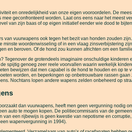
iviteit en onredelijkheid van onze eigen vooroordelen. De mees
s mee geconfronteerd worden. Laat ons eens naar het meest ver
el van zijn baas of op eigen initiatief eender wie dood te bijten
rs van vuurwapens ook tegen het bezit van honden zouden zijn
e minste woordenwisseling of in een vlaag zinsverbijstering z
n en beroven. Of de hond zou kunnen africhten om een familiel
n? Tegenover de grotendeels imaginaire onschuldige kinderen e
 de spijtig genoeg zeer reele voorvallen waarin werkelijk kin
eten bewijzen dat men capabel is de hond te houden en op te v
 moeten worden, en beperkingen op onbetrouwbare rassen gaan z
apens. Nochtans lopen andere wapens zelden onbeheerd op straa
gens
oorzaakt dan vuurwapens, heeft men geen vergunning nodig om e
 auto te mogen kopen. De politiecommisaris van de gemeente h
en van een rijbewijs is geen kwestie van nepotisme en corruptie
g een wapenvergunning in 1994).
reglementeerd. Verzamelaars van auto’s of racefanaten hebben 