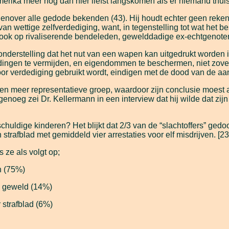
 Amerika meer nog dan hier liefst langskomen als er niemand thuis
genover alle gedode bekenden (43). Hij houdt echter geen reken
van wettige zelfverdediging, want, in tegenstelling tot wat het b
 ook op rivaliserende bendeleden, gewelddadige ex-echtgenote
eronderstelling dat het nut van een wapen kan uitgedrukt worden
ingen te vermijden, en eigendommen te beschermen, niet zove
r verdediging gebruikt wordt, eindigen met de dood van de aanv
n meer representatieve groep, waardoor zijn conclusie moest aa
t genoeg zei Dr. Kellermann in een interview dat hij wilde dat 
chuldige kinderen? Het blijkt dat 2/3 van de “slachtoffers” ged
strafblad met gemiddeld vier arrestaties voor elf misdrijven. [2
s ze als volgt op;
n (75%)
l geweld (14%)
 strafblad (6%)