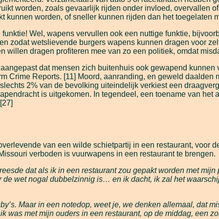
uikt worden, zoals gevaarlijk rijden onder invloed, overvallen o
kt kunnen worden, of sneller kunnen rijden dan het toegelaten 
e funktie! Wel, wapens vervullen ook een nuttige funktie, bijvoo
men zodat wetslievende burgers wapens kunnen dragen voor zelf
 willen dragen profiteren mee van zo een politiek, omdat misda
aangepast dat mensen zich buitenhuis ook gewapend kunnen ver
m Crime Reports. [11] Moord, aanranding, en geweld daalden 
lechts 2% van de bevolking uiteindelijk verkiest een draagver
apendracht is uitgekomen. In tegendeel, een toename van het 
[27]
overlevende van een wilde schietpartij in een restaurant, voor 
 Missouri verboden is vuurwapens in een restaurant te brengen.
esde dat als ik in een restaurant zou gepakt worden met mijn pi
r de wet nogal dubbelzinnig is… en ik dacht, ik zal het waarsch
Luby’s. Maar in een notedop, weet je, we denken allemaal, dat 
 ik was met mijn ouders in een restaurant, op de middag, een 