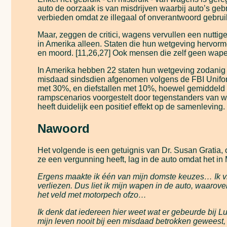
auto de oorzaak is van misdrijven waarbij auto’s gebr
verbieden omdat ze illegaal of onverantwoord gebrui
Maar, zeggen de critici, wagens vervullen een nuttig
in Amerika alleen. Staten die hun wetgeving hervor
en moord. [11,26,27] Ook mensen die zelf geen wapen
In Amerika hebben 22 staten hun wetgeving zodanig 
misdaad sindsdien afgenomen volgens de FBI Unifor
met 30%, en diefstallen met 10%, hoewel gemiddeld s
rampscenarios voorgestelt door tegenstanders van w
heeft duidelijk een positief effekt op de samenleving. 
Nawoord
Het volgende is een getuignis van Dr. Susan Gratia, 
ze een vergunning heeft, lag in de auto omdat het in
Ergens maakte ik één van mijn domste keuzes… Ik vre
verliezen. Dus liet ik mijn wapen in de auto, waarove
het veld met motorpech ofzo…
Ik denk dat iedereen hier weet wat er gebeurde bij 
mijn leven nooit bij een misdaad betrokken geweest,