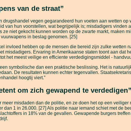
ens van de straat”
 en drugshandel vegen gegarandeerd hun voeten aan wetten op 
 van hun voorstellen, wat begrijpelijk is; misdadigers vinden 
e niet gekocht kunnen worden op de zwarte markt, maken misdad
e vuurwapens in beslag genomen. [25]
nkel invloed hebben op de mensen die bereid zijn zulke wetten n
met misdadigers. Ervaring in Amerikaanse staten toont aan dat
 het meest veilige en efficiente verdedigingsmiddel - handvu
een symbolische dan een praktische beslissing. Het is natuurlij
 gedaan. De resultaten kunnen echter tegenvallen. Staatsekreta
handel hoogtij viert.”
etent om zich gewapend te verdedigen
meer misdaden dan de politie, en ze doen het op een veiliger m
dan 1 in 26.000. [27] Als politie naar iemand schiet met de be
 slachtoffers in 18% van de gevallen. Gewapende burgers treffe
ijf.