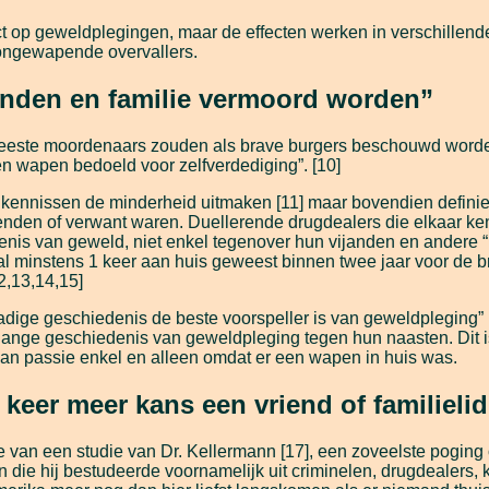
ct op geweldplegingen, maar de effecten werken in verschillend
 ongewapende overvallers.
enden en familie vermoord worden”
meeste moordenaars zouden als brave burgers beschouwd worden 
 wapen bedoeld voor zelfverdediging”. [10]
 kennissen de minderheid uitmaken [11] maar bovendien definie
enden of verwant waren. Duellerende drugdealers die elkaar k
nis van geweld, niet enkel tegenover hun vijanden en andere “
al minstens 1 keer aan huis geweest binnen twee jaar voor de 
12,13,14,15]
dige geschiedenis de beste voorspeller is van geweldpleging” 
ange geschiedenis van geweldpleging tegen hun naasten. Dit 
 van passie enkel en alleen omdat er een wapen in huis was.
keer meer kans een vriend of familieli
van een studie van Dr. Kellermann [17], een zoveelste poging 
die hij bestudeerde voornamelijk uit criminelen, drugdealers,