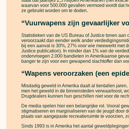
staat dat jaarlijks 2,5 miljoen Amerikanen (het exac
waarvan voor 500.000 gevallen vermoed wordt dat h
ze gebruikt worden om te doden.
“Vuurwapens zijn gevaarlijker vo
Statistieken van de US Bureau of Justice tonen aan d
veroorzaakt dan eender welk ander verdedigingsmidd
bij een aanval is 30%, 27% voor wie meewerkt met de
Justice publication). In minder dan 1% van de verde
ondervroegen 2.000 bandieten in Amerikaanse geva
banger te zijn voor een gewapend slachtoffer dan voor
“Wapens veroorzaken (een epide
Misdadig geweld in Amerika daalt al tientallen jaren
men het geweld in de binnensteden verwaarloost, wor
Drugdealers kunnen hun geschillen niet voor de recht
De media spelen hier een belangrijke rol. Vooral ge
stigmatiseren en marginaliseren van de jeugd door 
plaats van aangepaste recreatieruimte te voorzien, 
Sinds 1993 is in Amerika het aantal geweldpleginge