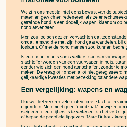
We zijn ons meestal niet eens bewust van de subject
maten en gewichten redeneren, als ze er rechtstreek
getrainde hond is een dodelijk wapen, klaar om op bev
hond afwentelen.
Men zou logisch gezien verwachten dat tegenstande
omdat iemand die met zijn hond gaat wandelen, bij d
loslaten. Of met de hond mensen zou kunnen bedreige
Is een hond in huis soms veiliger dan een vuurwape
slachtoffer worden van een vuurwapen in huis, staan
eender wie zich een hond aanschaffen, zonder te mo
maken. De vraag of honden al of niet geregistreerd
gelijkaardige kwesties met betrekking tot andere w
Een vergelijking: wapens en wa
Hoewel het verkeer vele malen meer slachtoffers ver
eigendom. Men moet geen “noodzaak” bewijzen om een
weigeren u een rijbewijs te verlenen, en het verkrijg
of bepaalde pedofiele tipgevers (Marc Dutroux kree
Enkel het gebruik - en misbruik - van wagens is ge