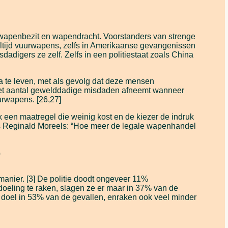
wapenbezit en wapendracht. Voorstanders van strenge
altijd vuurwapens, zelfs in Amerikaanse gevangenissen
igers ze zelf. Zelfs in een politiestaat zoals China
a te leven, met als gevolg dat deze mensen
 het aantal gewelddadige misdaden afneemt wanneer
urwapens. [26,27]
k een maatregel die weinig kost en de kiezer de indruk
ris Reginald Moreels: “Hoe meer de legale wapenhandel
”
anier. [3] De politie doodt ongeveer 11%
doeling te raken, slagen ze er maar in 37% van de
n doel in 53% van de gevallen, enraken ook veel minder