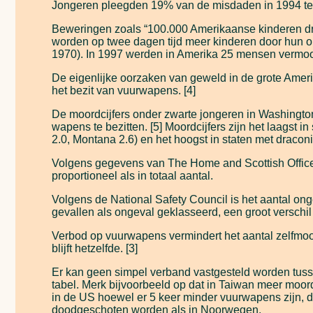
Jongeren pleegden 19% van de misdaden in 1994 te
Beweringen zoals “100.000 Amerikaanse kinderen drage
worden op twee dagen tijd meer kinderen door hun ou
1970). In 1997 werden in Amerika 25 mensen vermoor
De eigenlijke oorzaken van geweld in de grote Ameri
het bezit van vuurwapens. [4]
De moordcijfers onder zwarte jongeren in Washington
wapens te bezitten. [5] Moordcijfers zijn het laagst 
2.0, Montana 2.6) en het hoogst in staten met draconi
Volgens gegevens van The Home and Scottish Office
proportioneel als in totaal aantal.
Volgens de National Safety Council is het aantal o
gevallen als ongeval geklasseerd, een groot verschi
Verbod op vuurwapens vermindert het aantal zelfmoo
blijft hetzelfde. [3]
Er kan geen simpel verband vastgesteld worden tusse
tabel. Merk bijvoorbeeld op dat in Taiwan meer moo
in de US hoewel er 5 keer minder vuurwapens zijn, d
doodgeschoten worden als in Noorwegen.