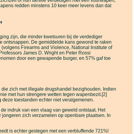
) zichzelf of hun familie verdedigen met een vuurwapen,
wapens redden minstens 10 keer meer levens dan dat
”
ing zijn, die minder kwetsuren bij de verdediger
n te ontsnappen. De gemiddelde kans gewond te raken
volgens Firearms and Violence, National Institute of
 Professors James D. Wright en Peter Rossi
genomen door een gewapende burger, en 57% gaf toe
n die zich met illegale drugshandel bezighouden. Indien
nie met hun strengere wetten tegen wapenbezit.[2]
ag deze toestanden echter niet veralgemenen.
 de indruk van een vlaag van geweld ontstaat. Het
 jongeren zich verzamelen op openbare plaatsen. In
edt is echter gestegen met een verbluffende 721%!