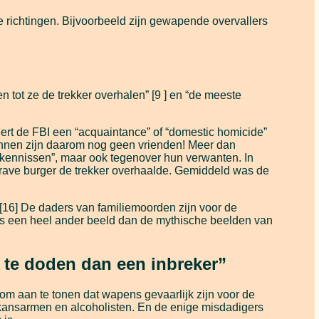
e richtingen. Bijvoorbeeld zijn gewapende overvallers
tot ze de trekker overhalen” [9 ] en “de meeste
ert de FBI een “acquaintance” of “domestic homicide”
ennen zijn daarom nog geen vrienden! Meer dan
kennissen”, maar ook tegenover hun verwanten. In
brave burger de trekker overhaalde. Gemiddeld was de
[16] De daders van familiemoorden zijn voor de
is een heel ander beeld dan de mythische beelden van
d te doden dan een inbreker”
om aan te tonen dat wapens gevaarlijk zijn voor de
 kansarmen en alcoholisten. En de enige misdadigers