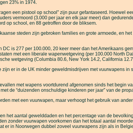
gen 23% in 1974.
n een pistool op school” zijn puur gefantaseerd. Hoewel een sc
ders vermoord (3.000 per jaar en elk jaar meer) dan gedurende 
d op school, en 88 getroffen door de bliksem.
kaanse steden zijn gebroken families en grote armoede, en het
 DC is 277 per 100.000, 20 keer meer dan het Amerikaans gemid
in staten met een liberale wapenwetgeving (per 100.000 North Da
sche wetgeving (Columbia 80.6, New York 14.2, California 12.7, I
 zijn er in de UK minder geweldmisdrijven met vuurwapens in
ngevallen met wapens voortdurend afgenomen sinds het begin v
l met de “duizenden onschuldige kinderen per jaar” van de prop
rden met een vuurwapen, maar verhoogt het gebruik van andere
n het aantal gewelddaden en het percentage van de bevolking d
rden zonder vuurwapen voorkomen dan het totaal aantal moorden
at er in Noorwegen dubbel zoveel vuurwapens zijn als in Belgi