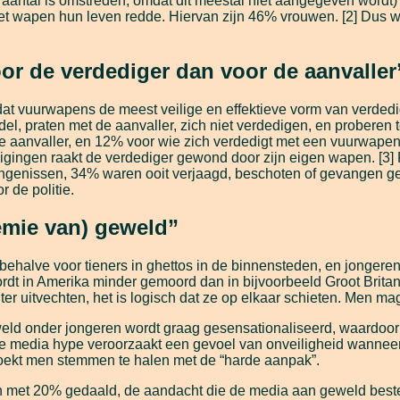
te aantal is omstreden, omdat dit meestal niet aangegeven wordt
et wapen hun leven redde. Hiervan zijn 46% vrouwen. [2] Dus 
or de verdediger dan voor de aanvaller
at vuurwapens de meest veilige en effektieve vorm van verdedig
el, praten met de aanvaller, zich niet verdedigen, en probere
 aanvaller, en 12% voor wie zich verdedigt met een vuurwapen (
digingen raakt de verdediger gewond door zijn eigen wapen. [3]
ngenissen, 34% waren ooit verjaagd, beschoten of gevangen 
 de politie.
mie van) geweld”
, behalve voor tieners in ghettos in de binnensteden, en jongere
dt in Amerika minder gemoord dan in bijvoorbeeld Groot Britan
er uitvechten, het is logisch dat ze op elkaar schieten. Men m
weld onder jongeren wordt graag gesensationaliseerd, waardoor
de media hype veroorzaakt een gevoel van onveiligheid wanneer
zoekt men stemmen te halen met de “harde aanpak”.
n met 20% gedaald, de aandacht die de media aan geweld beste