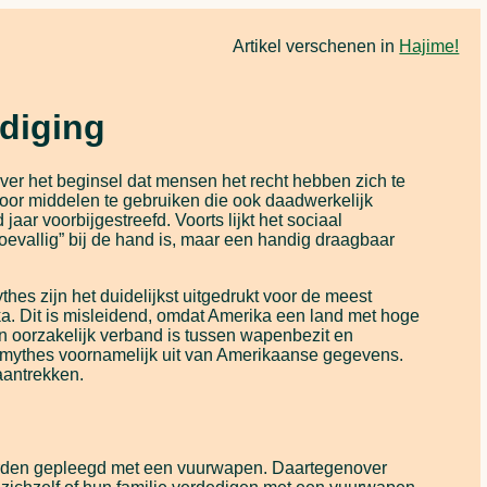
Artikel verschenen in
Hajime!
diging
ver het beginsel dat mensen het recht hebben zich te
oor middelen te gebruiken die ook daadwerkelijk
jaar voorbijgestreefd. Voorts lijkt het sociaal
toevallig” bij de hand is, maar een handig draagbaar
es zijn het duidelijkst uitgedrukt voor de meest
a. Dit is misleidend, omdat Amerika een land met hoge
n oorzakelijk verband is tussen wapenbezit en
e mythes voornamelijk uit van Amerikaanse gegevens.
aantrekken.
rden gepleegd met een vuurwapen. Daartegenover