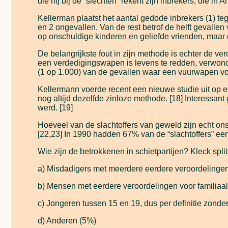
die hij bij de “slechten” rekent zijn inbrekers, die in
Kellerman plaatst het aantal gedode inbrekers (1) te
en 2 ongevallen. Van de rest betrof de helft gevallen 
op onschuldige kinderen en geliefde vrienden, maar
De belangrijkste fout in zijn methode is echter de v
een verdedigingswapen is levens te redden, verwond
(1 op 1.000) van de gevallen waar een vuurwapen voo
Kellermann voerde recent een nieuwe studie uit op ee
nog altijd dezelfde zinloze methode. [18] Interessan
werd. [19]
Hoeveel van de slachtoffers van geweld zijn echt ons
[22,23] In 1990 hadden 67% van de “slachtoffers” een 
Wie zijn de betrokkenen in schietpartijen? Kleck split
a) Misdadigers met meerdere eerdere veroordelinge
b) Mensen met eerdere veroordelingen voor familiaa
c) Jongeren tussen 15 en 19, dus per definitie zonder
d) Anderen (5%)