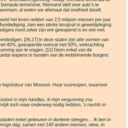
f bomauto-terrorisme. Niemand stelt voor auto’s te
maximum, al weten we allemaal dat snelheid doodt.
rbeeld het leven redden van 2,5 miljoen mensen per jaar
verdediging, zien een sterke terugval in geweldpleging
digers nooit zeker zijn wie gewapend is en wie niet.
dedigen. [26,27] In deze staten zijn alle vormen van
met 40%, gewapende overval met 50%, verkrachting
gunning aan te vragen. [11] Geen enkel van de
aantal wapens in handen van de wetslievende burgers
de legislatuur van Missouri. Haar vuurwapen, waarvoor
stool in mijn handtas, ik mijn vergunning zou
ijnlijk toch maar onderweg nodig hebben, ‘s nachts in
misdaden enkel gebeuren in donkere steegjes… Ik ben in
zonnige dag, samen met 140 andere mensen, okee, in