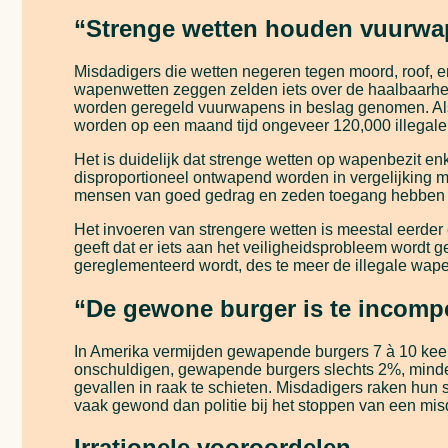
“Strenge wetten houden vuurwap
Misdadigers die wetten negeren tegen moord, roof,
wapenwetten zeggen zelden iets over de haalbaarheid
worden geregeld vuurwapens in beslag genomen. Als z
worden op een maand tijd ongeveer 120,000 illegal
Het is duidelijk dat strenge wetten op wapenbezit e
disproportioneel ontwapend worden in vergelijking 
mensen van goed gedrag en zeden toegang hebben tot
Het invoeren van strengere wetten is meestal eerder 
geeft dat er iets aan het veiligheidsprobleem wordt
gereglementeerd wordt, des te meer de illegale wapen
“De gewone burger is te incomp
In Amerika vermijden gewapende burgers 7 à 10 keer 
onschuldigen, gewapende burgers slechts 2%, minder 
gevallen in raak te schieten. Misdadigers raken hun
vaak gewond dan politie bij het stoppen van een misdr
Irrationele vooroordelen