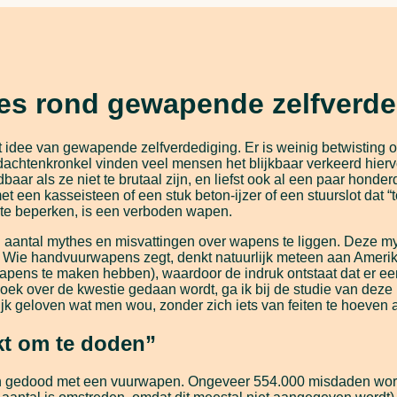
es rond gewapende zelfverde
 idee van gewapende zelfverdediging. Er is weinig betwisting o
achtenkronkel vinden veel mensen het blijkbaar verkeerd hierv
r als ze niet te brutaal zijn, en liefst ook al een paar honderd 
 een kasseisteen of een stuk beton-ijzer of een stuurslot dat “
 te beperken, is een verboden wapen.
 aantal mythes en misvattingen over wapens te liggen. Deze myth
. Wie handvuurwapens zegt, denkt natuurlijk meteen aan Amerik
wapens te maken hebben), waardoor de indruk ontstaat dat er ee
oek over de kwestie gedaan wordt, ga ik bij de studie van dez
jk geloven wat men wou, zonder zich iets van feiten te hoeven 
kt om te doden”
en gedood met een vuurwapen. Ongeveer 554.000 misdaden wo