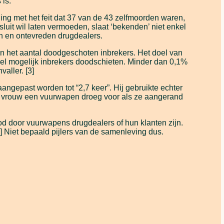
 is.
ing met het feit dat 37 van de 43 zelfmoorden waren,
esluit wil laten vermoeden, slaat ‘bekenden’ niet enkel
n en ontevreden drugdealers.
 in het aantal doodgeschoten inbrekers. Het doel van
el mogelijk inbrekers doodschieten. Minder dan 0,1%
aller. [3]
ngepast worden tot “2,7 keer”. Hij gebruikte echter
zijn vrouw een vuurwapen droeg voor als ze aangerand
ood door vuurwapens drugdealers of hun klanten zijn.
3] Niet bepaald pijlers van de samenleving dus.