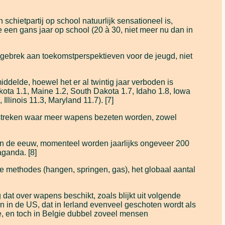
hietpartij op school natuurlijk sensationeel is,
een gans jaar op school (20 à 30, niet meer nu dan in
 gebrek aan toekomstperspektieven voor de jeugd, niet
delde, hoewel het er al twintig jaar verboden is
kota 1.1, Maine 1.2, South Dakota 1.7, Idaho 1.8, Iowa
llinois 11.3, Maryland 11.7). [7]
 streken waar meer wapens bezeten worden, zowel
an de eeuw, momenteel worden jaarlijks ongeveer 200
aganda. [8]
 methodes (hangen, springen, gas), het globaal aantal
at over wapens beschikt, zoals blijkt uit volgende
 in de US, dat in Ierland evenveel geschoten wordt als
e, en toch in Belgie dubbel zoveel mensen