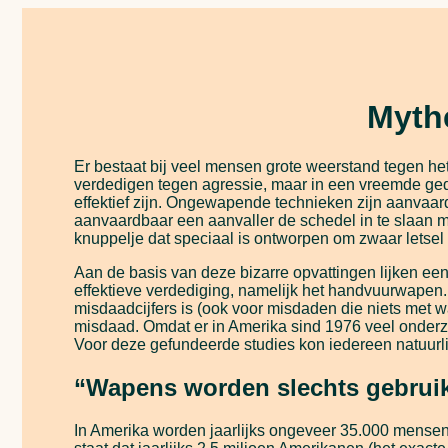
Myth
Er bestaat bij veel mensen grote weerstand tegen het
verdedigen tegen agressie, maar in een vreemde ged
effektief zijn. Ongewapende technieken zijn aanvaardbaa
aanvaardbaar een aanvaller de schedel in te slaan met
knuppelje dat speciaal is ontworpen om zwaar letsel
Aan de basis van deze bizarre opvattingen lijken een
effektieve verdediging, namelijk het handvuurwapen
misdaadcijfers is (ook voor misdaden die niets met 
misdaad. Omdat er in Amerika sind 1976 veel onderz
Voor deze gefundeerde studies kon iedereen natuurli
“Wapens worden slechts gebrui
In Amerika worden jaarlijks ongeveer 35.000 mens