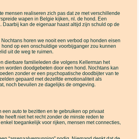
te mensen realiseren zich pas dat ze met verschillende
spreide wapen in Belgie kijken, nl. de hond. Een
. Daarbij kan de eigenaar haast altijd zijn schuld op de
. Nochtans horen we nooit een verbod op honden eisen
ijn hond op een onschuldige voorbijganger zou kunnen
id uit de weg te ruimen.
n dierbare familieleden die volgens Kellerman het
deren worden doodgebeten door een hond. Nochtans kan
oeden zonder er een psychopatische doodbijter van te
elden gepaard met dezelfde emotionaliteit als
t, noch bevuilen ze dagelijks de omgeving.
en auto te bezitten en te gebruiken op privaat
eeft niet het recht zonder de minste reden te
, enkel toegankelijk voor rijken, mensen met connecties,
geen “arsenaalvergunning” nodig. Niemand denkt dat de